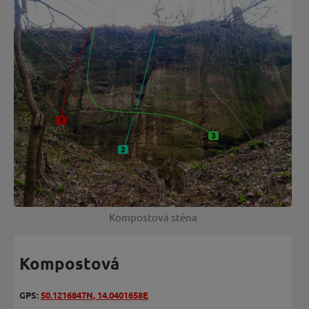
Kompostová stěna
Kompostová
GPS:
50.1216847N, 14.0401658E