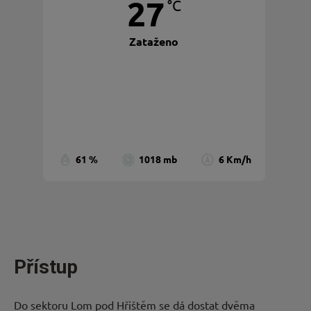
27
°C
Zataženo
Poryv větru:
11 Km/h
Mraky:
90%
Viditelnost:
10 km
východ slunce:
5:35 am
Západ slunce:
8:38 pm
61 %
1018 mb
6 Km/h
Přístup
Do sektoru Lom pod Hřištěm se dá dostat dvěma