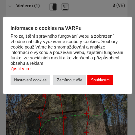
Večerní (1)
3
(VB)
Prázdninová
4
(V0)
(2)
Informace o cookies na VARPu
Pro zajištění správného fungování webu a zobrazení
Traverz
—
(–)
vhodné nabídky využíváme soubory cookies. Soubory
projekt (3)
cookie používáme ke shromažďování a analýze
informací o výkonu a používání webu, zajištění fungování
funkcí ze sociálních médií a ke zlepšení a přizpůsobení
obsahu a reklam.
Zjistit více
Nastavení cookies
Zamítnout vše
Souhlasím