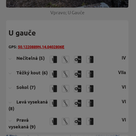
Vpravo; U Gauče
U gauče
GPS:
50.1220889N,14.0402806E
Nečitelná (5)
IV
Těžký kout (6)
VIIa
Sokol (7)
VI
Levá vysekaná
VI
(8)
Pravá
VI
vysekaná (9)