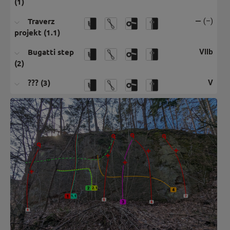
(1)
Traverz
—
(–)
projekt (1.1)
Bugatti step
VIIb
(2)
??? (3)
V