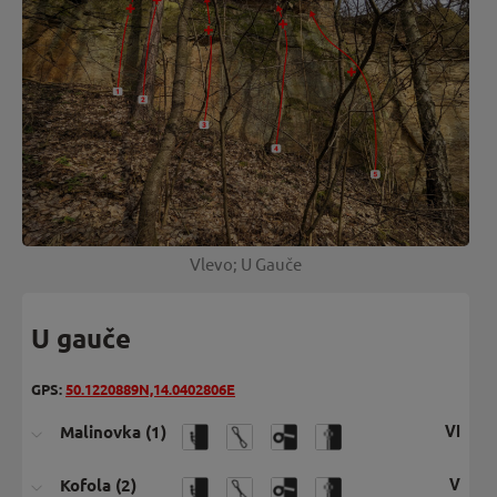
Vlevo; U Gauče
U gauče
GPS:
50.1220889N,14.0402806E
Malinovka (1)
VI
Kofola (2)
V