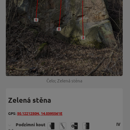
Čelo; Zelená stěna
Zelená stěna
GPS:
50.1221250N, 14.0395561E
Podzimní kout
IV