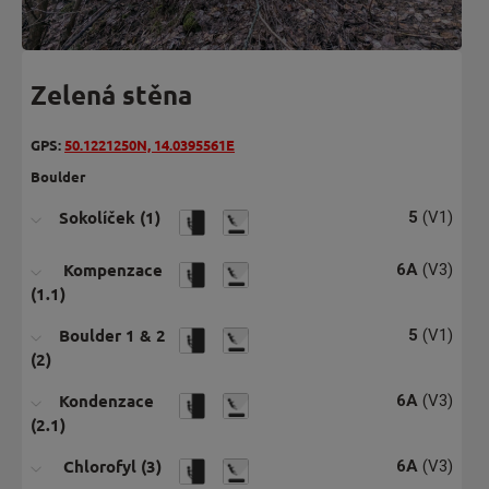
Zelená stěna
GPS:
50.1221250N, 14.0395561E
Boulder
Sokolíček (1)
5
(V1)
Kompenzace
6A
(V3)
(1.1)
Boulder 1 & 2
5
(V1)
(2)
Kondenzace
6A
(V3)
(2.1)
Chlorofyl (3)
6A
(V3)