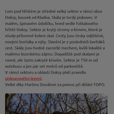
Lom pod Hřištěm je středně velký sektor v rámci obce
Doksy, kousek od Kladna. Skála je tvrdý pískovec. V
Nová
malém, špinavém údolíčku, hned vedle fotbalového
hřiště Doksy. Sektor je krytý stromy a křovím, které je
cesta
všudy-přítomné kolem skal. Cesty jsou česky odjištěné,
novými borháky a nýty. Slanění je z posledních borháků
cest. Skály jsou hodně zarostlé mechem, kvůli lokalitě a
malému lezeckému zájmu. Dopadiště pod skalami je
rovné, ale často zakryté křovím. Sektor je 750 m od
autobusu a jen pár set metrů od parkoviště.
V rámci sektoru a oblasti Doksy platí pravidla
pískovcového lezení
.
Velké díky Martinu Donátovi za pomoc při dělání TOPO.