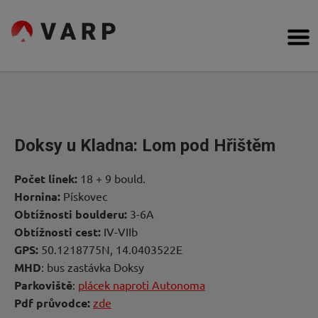
Přejít
na
VARP
obsah
Bouldering,
Cesty
Lezení
na
obtížnost,
Poradna
topos
Inspirace
Doksy u Kladna: Lom pod Hřištěm
Komunita
Počet linek:
18 + 9 bould.
Hornina:
Pískovec
Kdo
Obtížnosti
boulderu:
3-6A
Obtížnosti cest:
IV-VIIb
jsme
GPS:
50.1218775N, 14.0403522E
MHD
: bus zastávka Doksy
Forum
Parkoviště
:
plácek naproti Autonoma
Pdf průvodce:
zde
Obchod