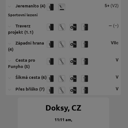
Jeremanito (4)
5+
(V2)
Sportovní lezení
Traverz
—
(–)
projekt (1.1)
Západní hrana
VIIc
(4)
Cesta pro
V
Funyho (5)
Šikmá cesta (6)
V
Přes bříško (7)
V
Doksy, CZ
11:11 am,