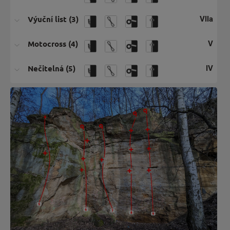
Výuční list (3)
VIIa
Motocross (4)
V
Nečitelná (5)
IV