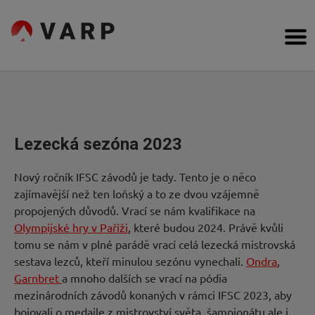
Přejít
na
VARP
obsah
Bouldering,
Cesty
Lezení
na
obtížnost,
Poradna
topos
Inspirace
Lezecká sezóna 2023
Komunita
Nový ročník IFSC závodů je tady. Tento je o něco
zajímavější než ten loňský a to ze dvou vzájemně
Kdo
propojených důvodů. Vrací se nám kvalifikace na
Olympijské hry v Paříži
, které budou 2024. Právě kvůli
jsme
tomu se nám v plné parádě vrací celá lezecká mistrovská
sestava lezců, kteří minulou sezónu vynechali.
Ondra
,
Forum
Garnbret
a mnoho dalších se vrací na pódia
mezinárodních závodů konaných v rámci IFSC 2023, aby
Obchod
bojovali o medaile z mistrovství světa, šampionátu ale i