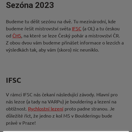
Sezóna 2023
Budeme tu dělit sezónu na dvě. Tu mezinárodní, kde
budeme řešit mistrovství světa
IFSC
(a OL) a tu českou
od
ČHS
, na které se leze Český pohár a mistrovství ČR.
Z obou dvou vám budeme přinášet informace o lezcích a
výsledkách tak, aby vám (skoro) nic neuniklo.
IFSC
V rámci IFSC nás čekaní následující závody. Hlavní pro
nás lezce (a tady na VARPu) je bouldering a lezení na
obtížnost.
Rychlostní lezení
proto padne stranou. Je
důležité říct, že jedno z kol MS v Boulderingu bude
právě v Praze!