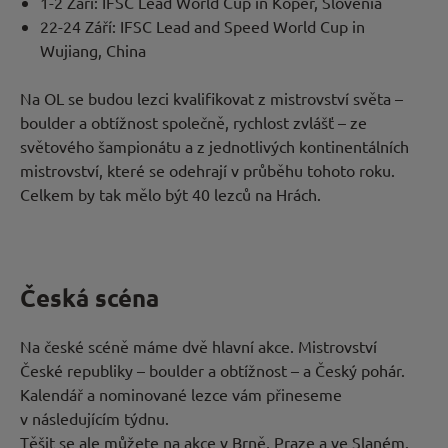
1-2 Září: IFSC Lead World Cup in Koper, Slovenia
22-24 Září: IFSC Lead and Speed World Cup in
Wujiang, China
Na OL se budou lezci kvalifikovat z mistrovství světa –
boulder a obtížnost společně, rychlost zvlášť – ze
světového šampionátu a z jednotlivých kontinentálních
mistrovství, které se odehrají v průběhu tohoto roku.
Celkem by tak mělo být 40 lezců na Hrách.
Česká scéna
Na české scéně máme dvě hlavní akce. Mistrovství
České republiky – boulder a obtížnost – a Český pohár.
Kalendář a nominované lezce vám přineseme
v následujícím týdnu.
Těšit se ale můžete na akce v Brně, Praze a ve Slaném.