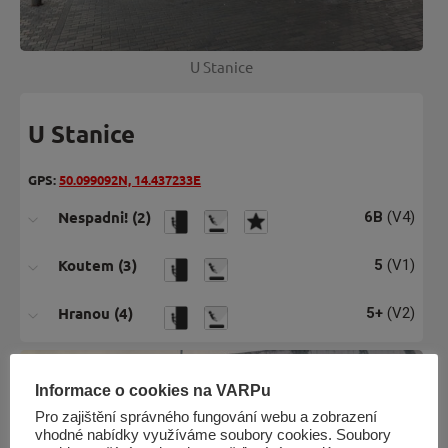
U Stanice
U Stanice
GPS:
50.099092N, 14.437233E
Nespadni! (2)
6B
(V4)
Koutem (3)
5
(V1)
Hranou (4)
5+
(V2)
Informace o cookies na VARPu
Pro zajištění správného fungování webu a zobrazení
vhodné nabídky využíváme soubory cookies. Soubory