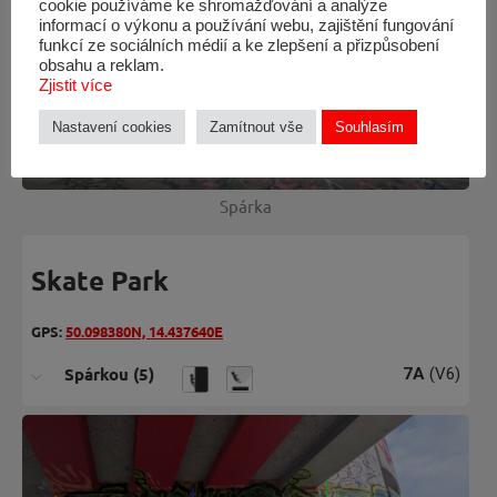
cookie používáme ke shromažďování a analýze
informací o výkonu a používání webu, zajištění fungování
funkcí ze sociálních médií a ke zlepšení a přizpůsobení
obsahu a reklam.
Zjistit více
Nastavení cookies
Zamítnout vše
Souhlasím
Spárka
Skate Park
GPS:
50.098380N, 14.437640E
Spárkou (5)
7A
(V6)