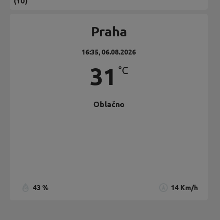
(10)
Praha
16:35,
06.08.2026
31
°C
Oblačno
Poryv větru:
14 Km/h
Mraky:
69%
Viditelnost:
10 km
východ slunce:
05:38
Západ slunce:
20:38
43 %
14 Km/h