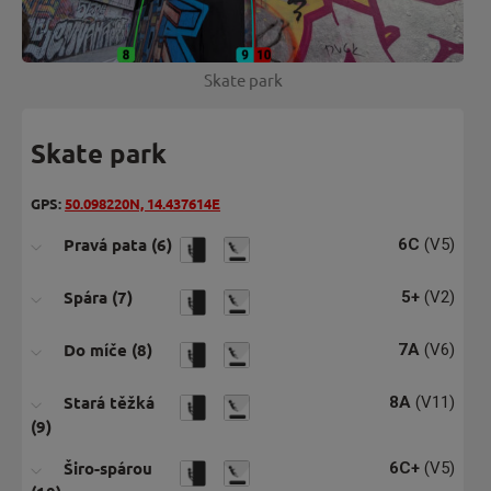
Skate park
Skate park
GPS:
50.098220N, 14.437614E
Pravá pata (6)
6C
(V5)
Spára (7)
5+
(V2)
Do míče (8)
7A
(V6)
Stará těžká
8A
(V11)
(9)
Širo-spárou
6C+
(V5)