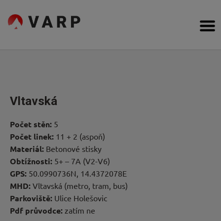
Přejít
na
VARP
obsah
Bouldering,
Cesty
Lezení
na
obtížnost,
Poradna
topos
Inspirace
Vltavská
Komunita
Počet stěn:
5
Počet linek:
11 + 2 (aspoň)
Kdo
Materiál:
Betonové stisky
Obtížnosti:
5+ – 7A (V2-V6)
jsme
GPS:
50.0990736N, 14.4372078E
MHD:
Vltavská (metro, tram, bus)
Forum
Parkoviště:
Ulice Holešovic
Pdf průvodce:
zatím ne
Obchod