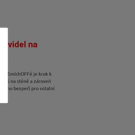
ravidel na
FF
 na SmíchOFFě je krok k
vosti na stěně a zároveň
tivního bezpečí pro ostatní