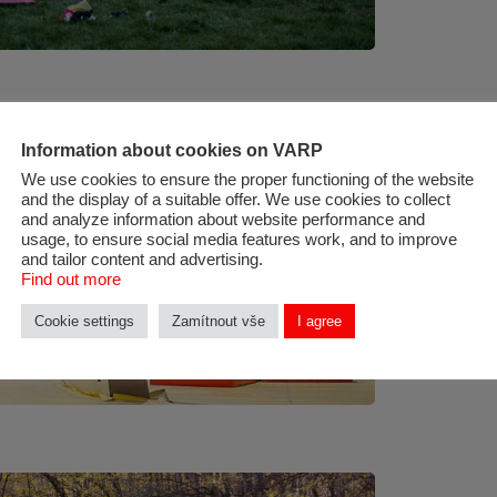
Information about cookies on VARP
Změna p
We use cookies to ensure the proper functioning of the website
and the display of a suitable offer. We use cookies to collect
SmíchO
and analyze information about website performance and
usage, to ensure social media features work, and to improve
and tailor content and advertising.
Změna pravidel
Find out more
zmírnění úrazo
Cookie settings
Zamítnout vše
I agree
zajištění objek
lezce…