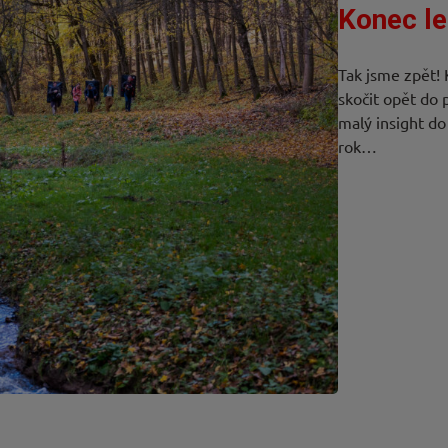
Konec le
Tak jsme zpět! 
skočit opět do
malý insight do
rok…