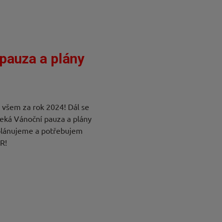
pauza a plány
šem za rok 2024! Dál se
čeká Vánoční pauza a plány
 plánujeme a potřebujem
R!