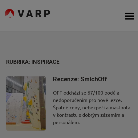
Přejít
na
VARP
obsah
Bouldering,
Cesty
Lezení
na
obtížnost,
Poradna
topos
Inspirace
RUBRIKA:
INSPIRACE
Komunita
Recenze: SmíchOff
Kdo
OFF odchází se 67/100 bodů a
nedoporučením pro nové lezce.
jsme
Špatné ceny, nebezpečí a mastnota
v kontrastu s dobrým zázemím a
Forum
personálem.
Obchod