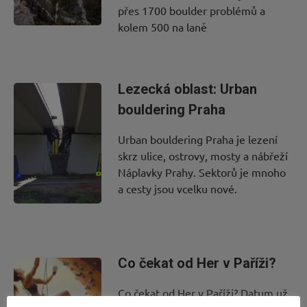
přes 1700 boulder problémů a
kolem 500 na laně
Lezecká oblast: Urban
bouldering Praha
Urban bouldering Praha je lezení
skrz ulice, ostrovy, mosty a nábřeží
Náplavky Prahy. Sektorů je mnoho
a cesty jsou vcelku nové.
Co čekat od Her v Paříži?
Co čekat od Her v Paříži? Datum už