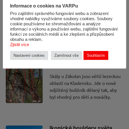
se blíží, Ondra je kvalifikován a
Informace o cookies na VARPu
hype kolem Her sílí. Jaké je
Pro zajištění správného fungování webu a zobrazení
bodování, kdo staví atd. bereme
vhodné nabídky využíváme soubory cookies. Soubory
zde!
cookie používáme ke shromažďování a analýze
informací o výkonu a používání webu, zajištění fungování
funkcí ze sociálních médií a ke zlepšení a přizpůsobení
obsahu a reklam.
Zjistit více
Lezecká oblast: Skály u
Nastavení cookies
Zamítnout vše
Souhlasím
Zákolan
Skály u Zákolan jsou větší lezeckou
oblastí na Kladensku. Jde o nově
odjištěný buližník dělaný tak, aby
byl vhodný pro děti a nováčky.
Ikonické bouldery světa