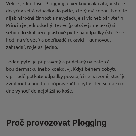
Velice jednoduše: Plogging je venkovní aktivita, u které
dotyčný sbírá odpadky do pytle, který má sebou. Není to
nijak náročná činnost a nevyžaduje si víc než pár vteřin.
Princip je jednoduchý. Lezec (protože jsme lezci) si
sebou do skal bere plastové pytle na odpadky (které se
hodí na víc věcí) a popřípadě rukavici – gumovou,
zahradní, to je asi jedno.
Jeden pytel je připravený a přidělaný na batoh či
bouldermatku (nebo kdekoliv). Když během pobytu
v přírodě potkáte odpadky povalující se na zemi, stačí je
zvednout a hodit do připraveného pytle. Ten se na konci
dne vyhodí do nejbližšího koše.
Proč provozovat Plogging