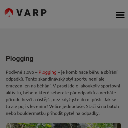
Přejít
na
VARP
obsah
Bouldering,
Cesty
Lezení
na
obtížnost,
Poradna
topos
Inspirace
Plogging
Komunita
Podivné slovo –
Plogging
– je kombinace běhu a sbírání
odpadků. Tento skandinávský styl sportu není ale
Kdo
omezen jen na běhání. V praxi jde o jakoukoliv sportovní
aktivitu, během které seberete pár odpadků a necháte
jsme
přírodu hezčí a čistější, než když jste do ní přišli. Jak se
to ale pojí s lezením? Velice jednoduše. Stačí si na batoh
Forum
nebo bouldermatku přihodit pytel na odpadky.
Obchod