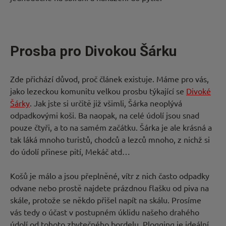
Prosba pro Divokou Šárku
Zde přichází důvod, proč článek existuje. Máme pro vás,
jako lezeckou komunitu velkou prosbu týkající se
Divoké
Šárky
. Jak jste si určitě již všimli, Šárka neoplývá
odpadkovými koši. Ba naopak, na celé údolí jsou snad
pouze čtyři, a to na samém začátku. Šárka je ale krásná a
tak láká mnoho turistů, chodců a lezců mnoho, z nichž si
do údolí přinese pití, Mekáč atd…
Košů je málo a jsou přeplněné, vítr z nich často odpadky
odvane nebo prostě najdete prázdnou flašku od piva na
skále, protože se někdo přišel napít na skálu. Prosíme
vás tedy o účast v postupném úklidu našeho drahého
údolí od tohoto zbytečného bordelu. Plogging je ideální