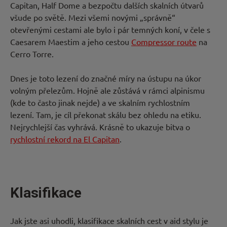
Capitan, Half Dome a bezpočtu dalších skalních útvarů
všude po světě. Mezi všemi novými „správně“
otevřenými cestami ale bylo i pár temných koní, v čele s
Caesarem Maestim a jeho cestou
Compressor route
na
Cerro Torre.
Dnes je toto lezení do značné míry na ústupu na úkor
volným přelezům. Hojně ale zůstává v rámci alpinismu
(kde to často jinak nejde) a ve skalním rychlostním
lezení. Tam, je cíl překonat skálu bez ohledu na etiku.
Nejrychlejší čas vyhrává. Krásně to ukazuje bitva o
rychlostní rekord na El Capitan
.
Klasifikace
Jak jste asi uhodli, klasifikace skalních cest v aid stylu je