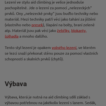
Lezení ve stylu aid climbing je velice jednoduše
pochopitelné. Jde o lezení za pomocí „nelezeckých“
prvků. Ony „nelezecké prvky“ jsou buďto techniky nebo
materiál. Mezi techniky patří věci jako tahání za jištění
(vlastního nebo
presek
), šlapání na bolty, braní zeleně
atp. Materiál jsou pak věci jako
žebříky
,
blokanty,
šplhadla
a mnoho dalšího.
Tento styl lezení je opakem
volného lezení
, ve kterém
se lezci snaží překonat stěnu pouze za pomocí vlastních
schopností a skalních prvků (chytů).
Výbava
Výbava, která je nutná na aid climbing sdílí základ s
výbavou potřebnou na jakékoliv lezení s lanem. Sedák,