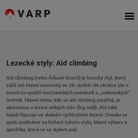
Přejít
na
VARP
obsah
Bouldering,
Cesty
Lezení
na
obtížnost,
Poradna
topos
Inspirace
Lezecké styly: Aid climbing
Komunita
Aid climbing (nebo Áčkové lezení) je lezecký styl, který
zažil své hlavní momenty ve 20. století. Ve zkratce jde o
Kdo
lezení za využití mechanických pomůcek a „nelezeckých“
technik. Hlavní místa, kde se aid climbing používá, je
jsme
alpinismus a lezení velkých stěn (big wall). Aid také
hojně figuruje ve skalním rychlostním lezení. Dneska se
Forum
spolu podíváme na historii tohoto stylu, hlavní výbavu a
specifika, která se se stylem pojí.
Obchod