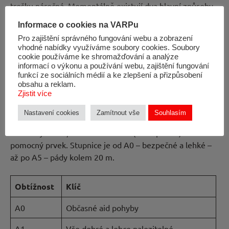
trošku náročná. Momentálně existují dva hlavní způsoby
klasifikace – starý a nový. Oba mají své kořeny v
Informace o cookies na VARPu
Yosemitech.
Pro zajištění správného fungování webu a zobrazení
vhodné nabídky využíváme soubory cookies. Soubory
cookie používáme ke shromažďování a analýze
informací o výkonu a používání webu, zajištění fungování
funkcí ze sociálních médií a ke zlepšení a přizpůsobení
Stará škála
obsahu a reklam.
Zjistit více
Stará škála se používala až do 90. let. Hodnocení je
Nastavení cookies
Zamítnout vše
Souhlasím
založeno na tom, jak bezpečně je možné lézt a jak lehce
se hledají místa, kde se dá založit (nebo použít)
pomocný prvek. Stupnice je od A0 – bezpečné a lehké –
až po A5 – pády kolem 20 m.
Obtížnost
Klíč
A0
Občasné aid pohyby
A1
Vše dobré a lehce nalezitelné