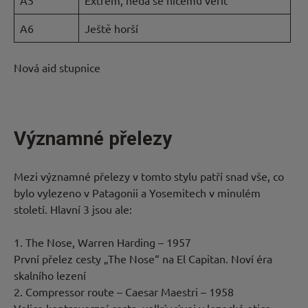
A5
Extrém, nedá se ničemu věřit
A6
Ještě horší
Nová aid stupnice
Významné přelezy
Mezi významné přelezy v tomto stylu patří snad vše, co
bylo vylezeno v Patagonii a Yosemitech v minulém
století. Hlavní 3 jsou ale:
1. The Nose, Warren Harding – 1957
První přelez cesty „The Nose“ na El Capitan. Noví éra
skalního lezení
2. Compressor route – Caesar Maestri – 1958