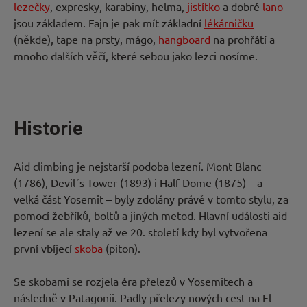
lezečky
, expresky, karabiny, helma,
jistítko
a dobré
lano
jsou základem. Fajn je pak mít základní
lékárničku
(někde), tape na prsty, mágo,
hangboard
na prohřátí a
mnoho dalších věčí, které sebou jako lezci nosíme.
Historie
Aid climbing je nejstarší podoba lezení. Mont Blanc
(1786), Devil´s Tower (1893) i Half Dome (1875) – a
velká část Yosemit – byly zdolány právě v tomto stylu, za
pomocí žebříků, boltů a jiných metod. Hlavní události aid
lezení se ale staly až ve 20. století kdy byl vytvořena
první vbíjecí
skoba
(piton).
Se skobami se rozjela éra přelezů v Yosemitech a
následně v Patagonii. Padly přelezy nových cest na El